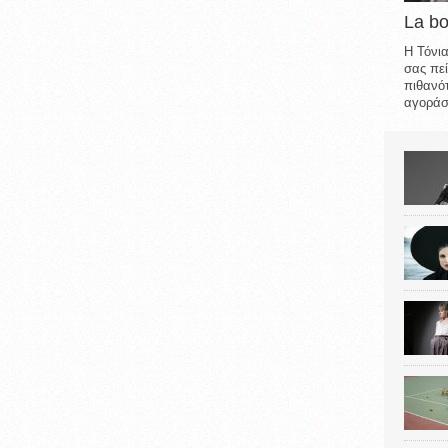
La b
Η Τόνια
σας πεί
πιθανότ
αγοράσε