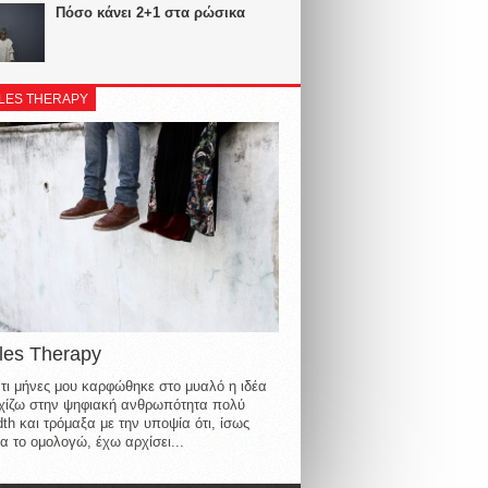
Πόσο κάνει 2+1 στα ρώσικα
LES THERAPY
les Therapy
τι μήνες μου καρφώθηκε στο μυαλό η ιδέα
οιχίζω στην ψηφιακή ανθρωπότητα πολύ
th και τρόμαξα με την υποψία ότι, ίσως
α το ομολογώ, έχω αρχίσει...