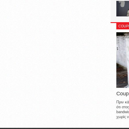
COUP
Coup
Πριν κά
ότι στ
bandwid
χωρίς ν