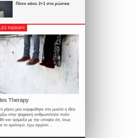
Πόσο κάνει 2+1 στα ρώσικα
LES THERAPY
les Therapy
τι μήνες μου καρφώθηκε στο μυαλό η ιδέα
οιχίζω στην ψηφιακή ανθρωπότητα πολύ
th και τρόμαξα με την υποψία ότι, ίσως
α το ομολογώ, έχω αρχίσει...