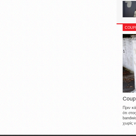
COUP
Coup
Πριν κά
ότι στ
bandwid
χωρίς ν