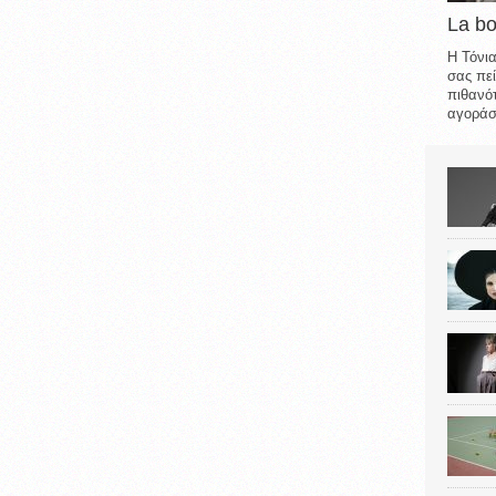
La b
Η Τόνια
σας πεί
πιθανότ
αγοράσε