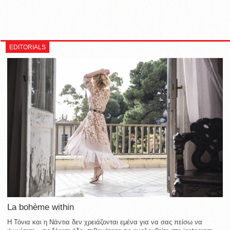
EDITORIALS
La bohème within
Η Τόνια και η Νάντια δεν χρειάζονται εμένα για να σας πείσω να