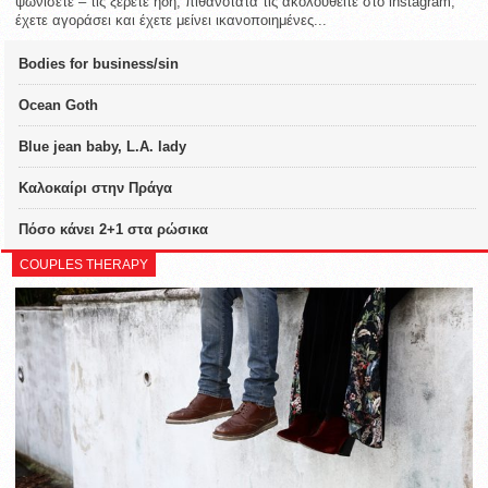
ψωνίσετε – τις ξέρετε ήδη, πιθανότατα τις ακολουθείτε στο instagram,
έχετε αγοράσει και έχετε μείνει ικανοποιημένες...
Bodies for business/sin
Ocean Goth
Blue jean baby, L.A. lady
Καλοκαίρι στην Πράγα
Πόσο κάνει 2+1 στα ρώσικα
COUPLES THERAPY