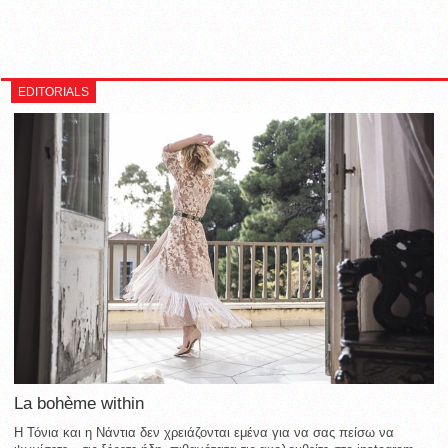
EDITORIALS
La bohème within
Η Τόνια και η Νάντια δεν χρειάζονται εμένα για να σας πείσω να