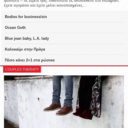
ψωνίσετε – τις ξέρετε ήδη, πιθανότατα τις ακολουθείτε στο instagram,
έχετε αγοράσει και έχετε μείνει ικανοποιημένες...
Bodies for business/sin
Ocean Goth
Blue jean baby, L.A. lady
Καλοκαίρι στην Πράγα
Πόσο κάνει 2+1 στα ρώσικα
COUPLES THERAPY