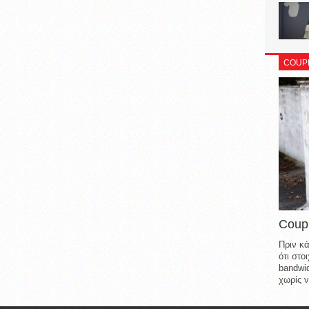
COUP
Coup
Πριν κά
ότι στ
bandwid
χωρίς ν