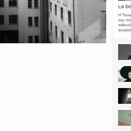
La b
Η Τόνια
σας πεί
πιθανότ
αγοράσε