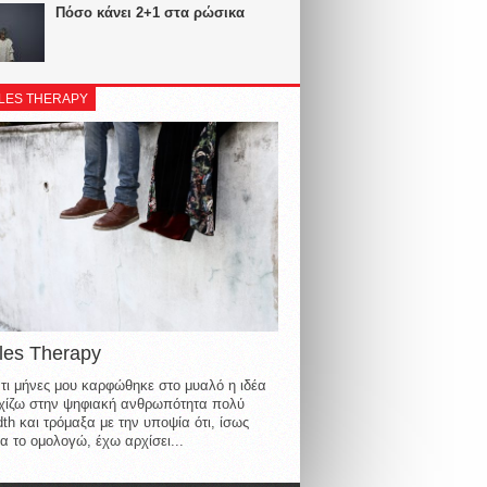
Πόσο κάνει 2+1 στα ρώσικα
LES THERAPY
les Therapy
τι μήνες μου καρφώθηκε στο μυαλό η ιδέα
οιχίζω στην ψηφιακή ανθρωπότητα πολύ
th και τρόμαξα με την υποψία ότι, ίσως
α το ομολογώ, έχω αρχίσει...