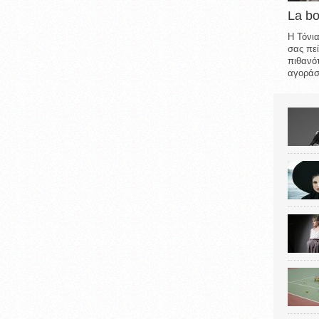
La b
Η Τόνια
σας πεί
πιθανότ
αγοράσε