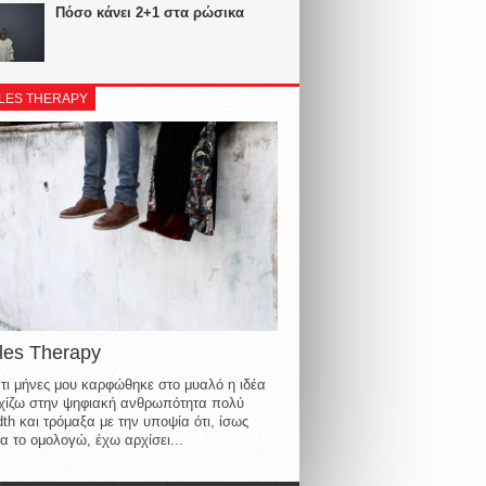
Πόσο κάνει 2+1 στα ρώσικα
LES THERAPY
les Therapy
τι μήνες μου καρφώθηκε στο μυαλό η ιδέα
οιχίζω στην ψηφιακή ανθρωπότητα πολύ
th και τρόμαξα με την υποψία ότι, ίσως
α το ομολογώ, έχω αρχίσει...