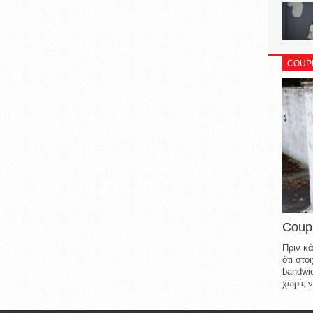
COUP
Coup
Πριν κά
ότι στ
bandwid
χωρίς ν