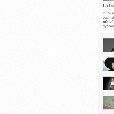
La b
Η Τόνια
σας πεί
πιθανότ
αγοράσε