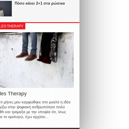
Πόσο κάνει 2+1 στα ρώσικα
LES THERAPY
les Therapy
τι μήνες μου καρφώθηκε στο μυαλό η ιδέα
οιχίζω στην ψηφιακή ανθρωπότητα πολύ
th και τρόμαξα με την υποψία ότι, ίσως
α το ομολογώ, έχω αρχίσει...