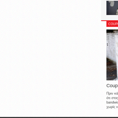
COUP
Coup
Πριν κά
ότι στ
bandwid
χωρίς ν