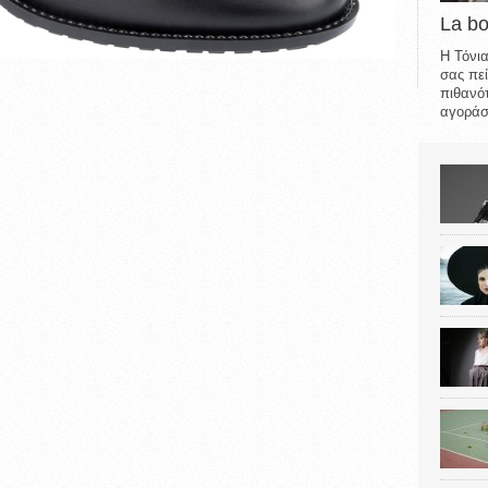
La b
Η Τόνια
σας πεί
πιθανότ
αγοράσε