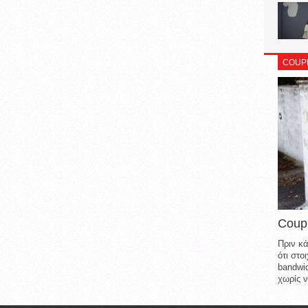
COUP
Coup
Πριν κά
ότι στ
bandwid
χωρίς ν