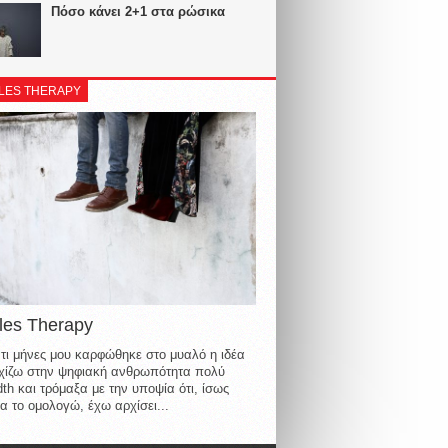
Πόσο κάνει 2+1 στα ρώσικα
LES THERAPY
les Therapy
τι μήνες μου καρφώθηκε στο μυαλό η ιδέα
οιχίζω στην ψηφιακή ανθρωπότητα πολύ
th και τρόμαξα με την υποψία ότι, ίσως
α το ομολογώ, έχω αρχίσει...