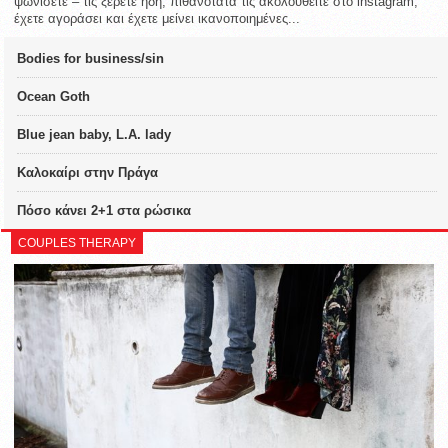
ψωνίσετε – τις ξέρετε ήδη, πιθανότατα τις ακολουθείτε στο instagram,
έχετε αγοράσει και έχετε μείνει ικανοποιημένες...
Bodies for business/sin
Ocean Goth
Blue jean baby, L.A. lady
Καλοκαίρι στην Πράγα
Πόσο κάνει 2+1 στα ρώσικα
COUPLES THERAPY