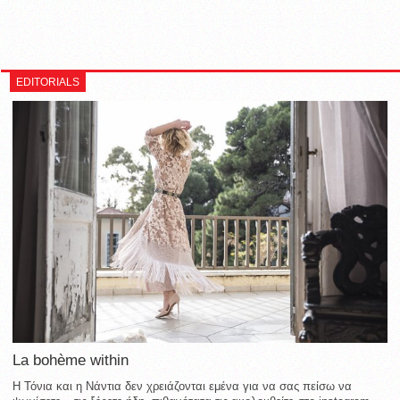
EDITORIALS
La bohème within
Η Τόνια και η Νάντια δεν χρειάζονται εμένα για να σας πείσω να