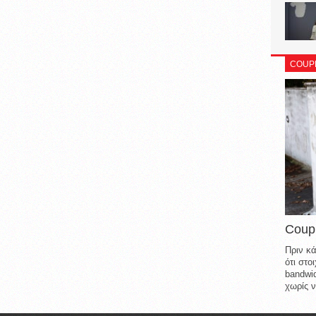
COUP
Coup
Πριν κά
ότι στ
bandwid
χωρίς ν