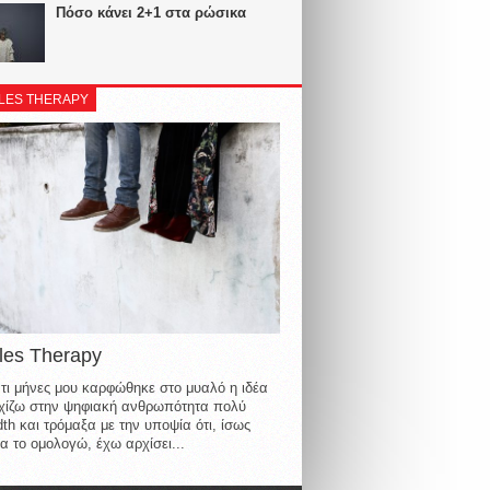
Πόσο κάνει 2+1 στα ρώσικα
LES THERAPY
les Therapy
τι μήνες μου καρφώθηκε στο μυαλό η ιδέα
οιχίζω στην ψηφιακή ανθρωπότητα πολύ
th και τρόμαξα με την υποψία ότι, ίσως
α το ομολογώ, έχω αρχίσει...