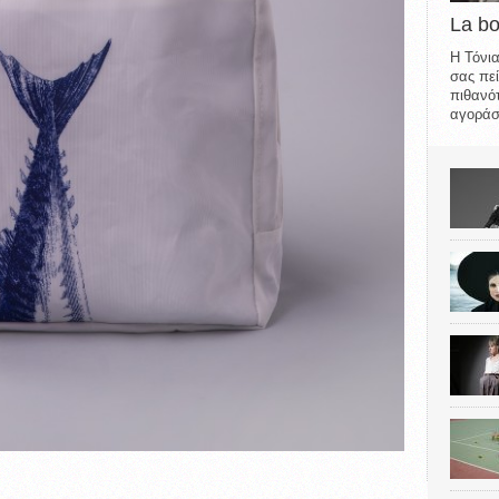
La b
Η Τόνια
σας πεί
πιθανότ
αγοράσε