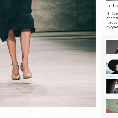
La b
Η Τόνια
σας πεί
πιθανότ
αγοράσε