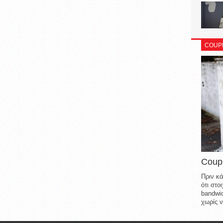
COUP
Coup
Πριν κά
ότι στ
bandwid
χωρίς ν