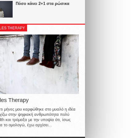
Πόσο κάνει 2+1 στα ρώσικα
LES THERAPY
les Therapy
τι μήνες μου καρφώθηκε στο μυαλό η ιδέα
οιχίζω στην ψηφιακή ανθρωπότητα πολύ
th και τρόμαξα με την υποψία ότι, ίσως
α το ομολογώ, έχω αρχίσει...