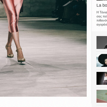
La b
Η Τόνια
σας πεί
πιθανότ
αγοράσε