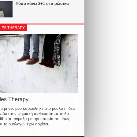
Πόσο κάνει 2+1 στα ρώσικα
LES THERAPY
les Therapy
τι μήνες μου καρφώθηκε στο μυαλό η ιδέα
οιχίζω στην ψηφιακή ανθρωπότητα πολύ
th και τρόμαξα με την υποψία ότι, ίσως
α το ομολογώ, έχω αρχίσει...