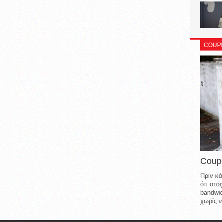
COUP
Coup
Πριν κά
ότι στ
bandwid
χωρίς ν