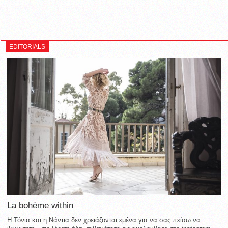
EDITORIALS
La bohème within
Η Τόνια και η Νάντια δεν χρειάζονται εμένα για να σας πείσω να