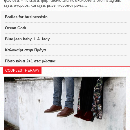
ψωνίσετε – τις ξέρετε ήδη, πιθανότατα τις ακολουθείτε στο instagram,
έχετε αγοράσει και έχετε μείνει ικανοποιημένες...
Bodies for business/sin
Ocean Goth
Blue jean baby, L.A. lady
Καλοκαίρι στην Πράγα
Πόσο κάνει 2+1 στα ρώσικα
COUPLES THERAPY