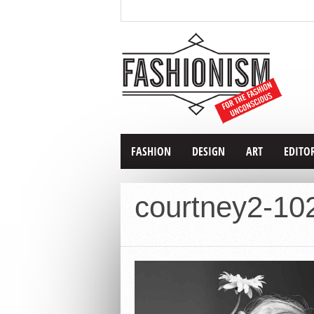
FASHION
DESIGN
ART
EDITO
courtney2-10