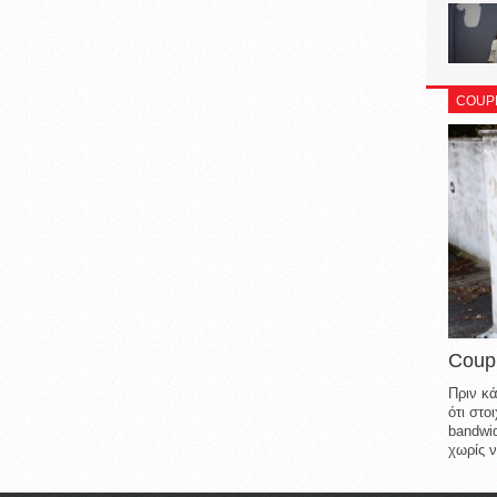
COUP
Coup
Πριν κά
ότι στ
bandwid
χωρίς ν