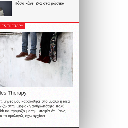
Πόσο κάνει 2+1 στα ρώσικα
LES THERAPY
les Therapy
τι μήνες μου καρφώθηκε στο μυαλό η ιδέα
οιχίζω στην ψηφιακή ανθρωπότητα πολύ
th και τρόμαξα με την υποψία ότι, ίσως
α το ομολογώ, έχω αρχίσει...