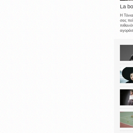
La b
Η Τόνια
σας πεί
πιθανότ
αγοράσε