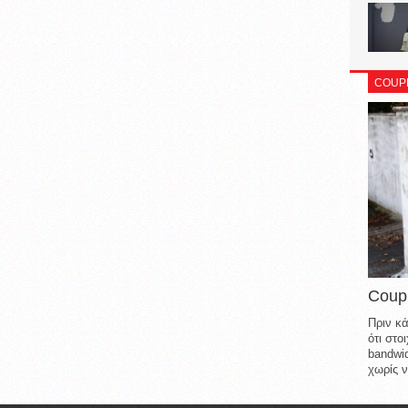
COUP
Coup
Πριν κά
ότι στ
bandwid
χωρίς ν