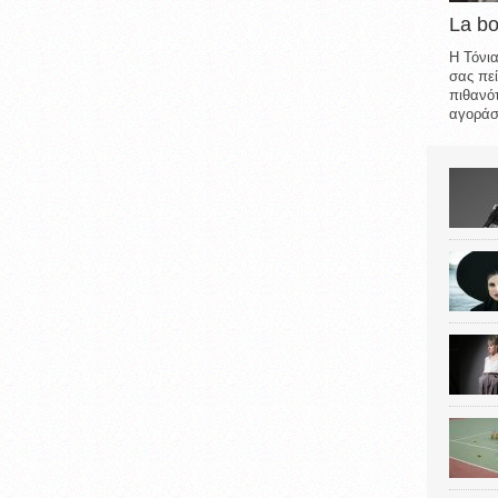
La b
Η Τόνια
σας πεί
πιθανότ
αγοράσε