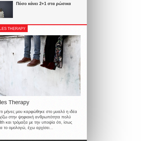
Πόσο κάνει 2+1 στα ρώσικα
LES THERAPY
les Therapy
τι μήνες μου καρφώθηκε στο μυαλό η ιδέα
οιχίζω στην ψηφιακή ανθρωπότητα πολύ
th και τρόμαξα με την υποψία ότι, ίσως
α το ομολογώ, έχω αρχίσει...