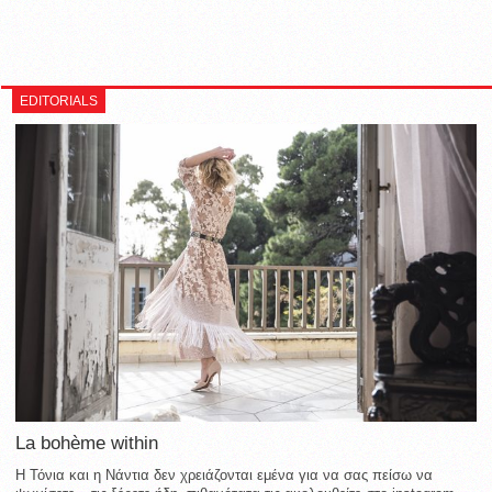
EDITORIALS
La bohème within
Η Τόνια και η Νάντια δεν χρειάζονται εμένα για να σας πείσω να