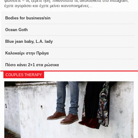
ψωνίσετε – τις ξέρετε ήδη, πιθανότατα τις ακολουθείτε στο instagram,
έχετε αγοράσει και έχετε μείνει ικανοποιημένες...
Bodies for business/sin
Ocean Goth
Blue jean baby, L.A. lady
Καλοκαίρι στην Πράγα
Πόσο κάνει 2+1 στα ρώσικα
COUPLES THERAPY