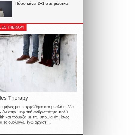
Πόσο κάνει 2+1 στα ρώσικα
LES THERAPY
les Therapy
τι μήνες μου καρφώθηκε στο μυαλό η ιδέα
οιχίζω στην ψηφιακή ανθρωπότητα πολύ
th και τρόμαξα με την υποψία ότι, ίσως
α το ομολογώ, έχω αρχίσει...