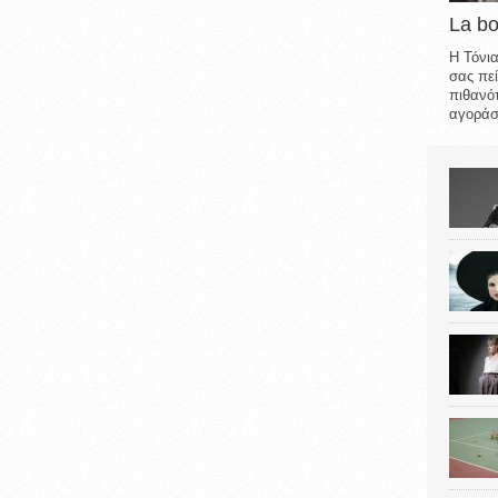
La b
Η Τόνια
σας πεί
πιθανότ
αγοράσε