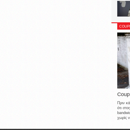
COUP
Coup
Πριν κά
ότι στ
bandwid
χωρίς ν