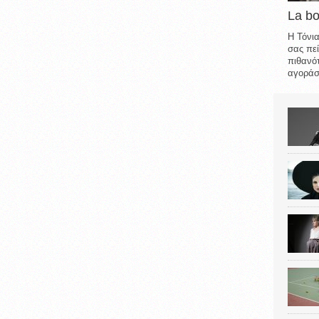
La b
Η Τόνια
σας πεί
πιθανότ
αγοράσε