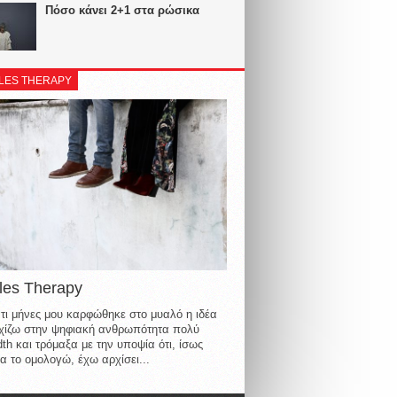
Πόσο κάνει 2+1 στα ρώσικα
LES THERAPY
les Therapy
τι μήνες μου καρφώθηκε στο μυαλό η ιδέα
οιχίζω στην ψηφιακή ανθρωπότητα πολύ
th και τρόμαξα με την υποψία ότι, ίσως
α το ομολογώ, έχω αρχίσει...