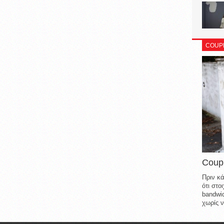
COUP
Coup
Πριν κά
ότι στ
bandwid
χωρίς ν