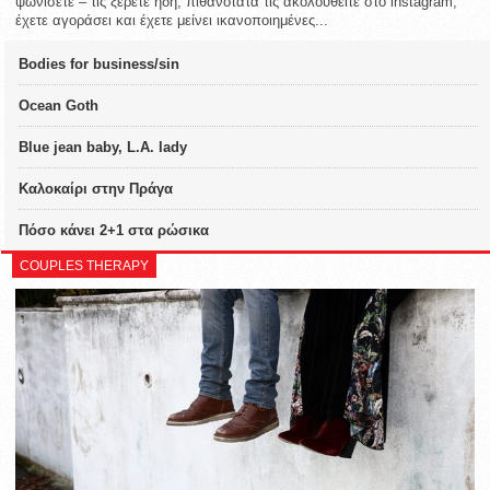
ψωνίσετε – τις ξέρετε ήδη, πιθανότατα τις ακολουθείτε στο instagram,
έχετε αγοράσει και έχετε μείνει ικανοποιημένες...
Bodies for business/sin
Ocean Goth
Blue jean baby, L.A. lady
Καλοκαίρι στην Πράγα
Πόσο κάνει 2+1 στα ρώσικα
COUPLES THERAPY