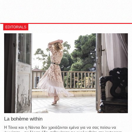
EDITORIALS
La bohème within
Η Τόνια και η Νάντια δεν χρειάζονται εμένα για να σας πείσω να