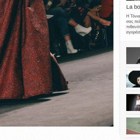
La b
Η Τόνια
σας πεί
πιθανότ
αγοράσε