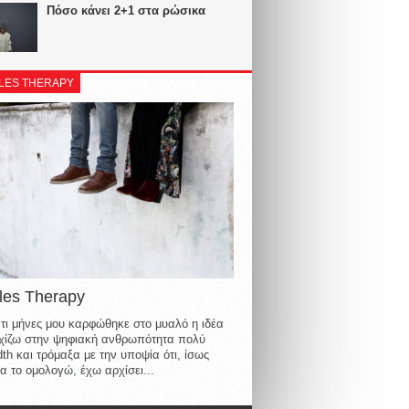
Πόσο κάνει 2+1 στα ρώσικα
LES THERAPY
les Therapy
τι μήνες μου καρφώθηκε στο μυαλό η ιδέα
οιχίζω στην ψηφιακή ανθρωπότητα πολύ
th και τρόμαξα με την υποψία ότι, ίσως
α το ομολογώ, έχω αρχίσει...