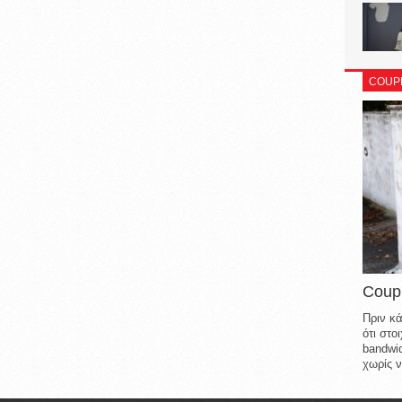
COUP
Coup
Πριν κά
ότι στ
bandwid
χωρίς ν