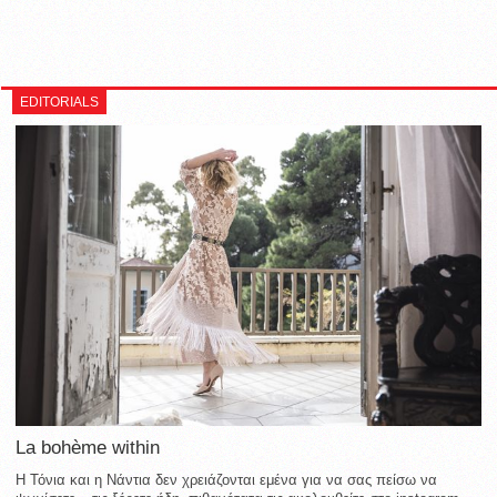
EDITORIALS
La bohème within
Η Τόνια και η Νάντια δεν χρειάζονται εμένα για να σας πείσω να