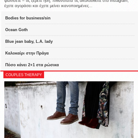
ψωνίσετε – τις ξέρετε ήδη, πιθανότατα τις ακολουθείτε στο instagram,
έχετε αγοράσει και έχετε μείνει ικανοποιημένες...
Bodies for business/sin
Ocean Goth
Blue jean baby, L.A. lady
Καλοκαίρι στην Πράγα
Πόσο κάνει 2+1 στα ρώσικα
COUPLES THERAPY