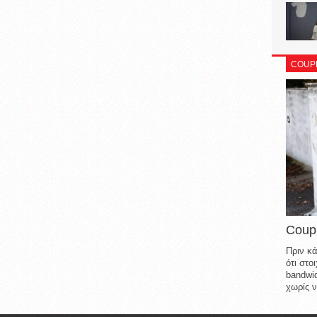
COUP
Coup
Πριν κά
ότι στ
bandwid
χωρίς ν