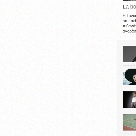
La b
Η Τόνια
σας πεί
πιθανότ
αγοράσε