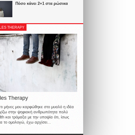
Πόσο κάνει 2+1 στα ρώσικα
LES THERAPY
les Therapy
τι μήνες μου καρφώθηκε στο μυαλό η ιδέα
οιχίζω στην ψηφιακή ανθρωπότητα πολύ
th και τρόμαξα με την υποψία ότι, ίσως
α το ομολογώ, έχω αρχίσει...