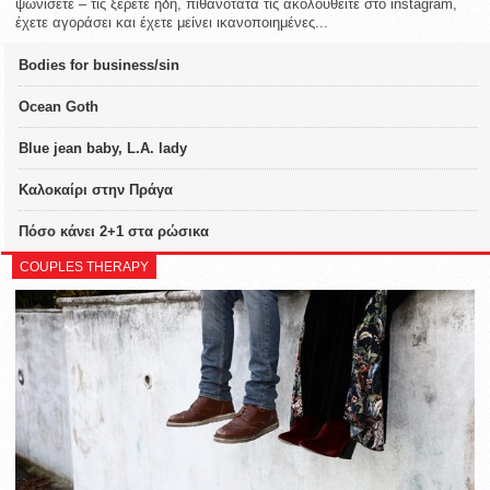
ψωνίσετε – τις ξέρετε ήδη, πιθανότατα τις ακολουθείτε στο instagram,
έχετε αγοράσει και έχετε μείνει ικανοποιημένες...
Bodies for business/sin
Ocean Goth
Blue jean baby, L.A. lady
Καλοκαίρι στην Πράγα
Πόσο κάνει 2+1 στα ρώσικα
COUPLES THERAPY