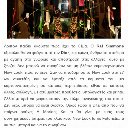
Λοιπόν παιδιά ακούστε πώς έχει το θέμα. Ο
Raf Simmons
εξακολουθεί να φεύγει από τον
Dior
, και εμένα, άνθρωπο σταθερό
με αγάπη στο γνώριμο και αποστροφή στις αλλαγές, αυτό με
ξενίζει. Δεν μπορώ να συνηθίσω να μη βλέπω εκμοντερνισμένο
New Look, πώς το λένε. Σαν να αποδόμησε το New Look στα εξ’
ων συνετέθη και να έφτιαξε από τα κομμάτια του μια
καρτουνοποιημένη σε κάποιες περιπτώσεις, έθνικ σε κάποιες
άλλες, συλλογή, με ασύμμετρες προθέσεις, υπολογιστές και prints.
Άλλοι μπορεί να χειροκροτούν την τόλμη ανανέωσης του οίκου.
Δεν λέω, μπορεί να είναι σωστό. Όμως τώρα η Dita από πού θα
παίρνει ρούχα; Η Marion; Και τι θα γίνει με εμάς τους
συντηρητικούς λάτρεις του κλασικού; New Look turns Futuristic, τι
να πω, μπορεί και να το συνηθίσω.