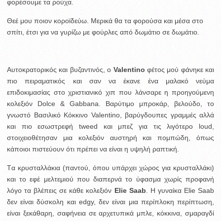
φορέσουμε τα ρούχα.
Θεέ μου ποιον κοροϊδεύω. Μερικά θα τα φορούσα και μέσα στο
σπίτι, έτσι για να γυρίζω με φούρλες από δωμάτιο σε δωμάτιο.
Αυτοκρατορικός και βυζαντινός, ο
Valentino
φέτος μού φάνηκε και
πιο πειραματικός και σαν να έκανε ένα μαλακό νεύμα
επιδοκιμασίας στο χριστιανικό χιπ που λάνσαρε η προηγούμενη
κολεξιόν Dolce & Gabbana. Βαρύτιμο μπροκάρ, βελούδο, το
γνωστό Βασιλικό Κόκκινο Valentino, βαρύγδουπες γραμμές αλλά
και πιο εσωστρεφή tweed και μπεζ για τις λιγότερο loud,
στοιχειοθέτησαν μια κολεξιόν αυστηρή και πομπώδη, όπως
κάποιοι πιστεύουν ότι πρέπει να είναι η υψηλή ραπτική.
Tα κρυσταλλάκια (παντού, όπου υπάρχει χώρος για κρυσταλλάκι)
και το εφέ μελτεμιού που διαπερνά το ύφασμα χωρίς προφανή
λόγο τα βλέπεις σε κάθε κολεξιόν
Elie Saab
. H γυναίκα Elie Saab
δεν είναι δύσκολη και edgy, δεν είναι μια περίπλοκη περίπτωση,
είναι ξεκάθαρη, σαφήνεια σε αρχετυπικά μπλε, κόκκινα, σμαραγδί