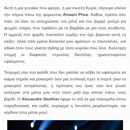
Αυτή η μια γυναίκα που φεύγει, η μια σωστή Κυρία, σίγουρα κλείνει
την πόρτα πίσω της φορώντας
Armani Prive
. Καθώς πρέπει όσο
πάει, σε όλες τις αποχρώσεις του μπεζ και του ζαχαρί, ρούχα για
ψυχρές ντάμες που σφάζουν με το βαμβάκι με μια τους κουβέντα.
Η εμμονή στο φαρδύ παντελόνι νομίζω τον έχει βαρύνει αυτή τη
σεζόν, αλλά πάλι εμένα δύσκολα μου αρέσουν οι παντελόνες, και
ειδικά όταν τους γίνεται styling με τόσο κυριλίκι που λένε. Καλύτερη
στιγμή οι διαφανείς στρώσεις δαντέλας- ημιανύπαρκτου
υφάσματος.
Τολμηρή σαν ένα ψαλίδι που δεν μασάει να κόβει τα υφάσματα σε
καίρια σημεία και ροκενρόλ όσο μια συλλογή πρετ α πορτέ (εκεί το
ροκενρόλ επιτρέπεται), η πρόταση του ήταν σαν ένα γλυκό
κολλύριο στα μάτια μου που τόσο μάξι είχε κάτσει πάνω τους
βαρίδι. Ο
Alexandre Vauthier
έφερε το σεξ σε μια πασαρέλα όπου
παραδοσιακά, και ορθά, κυριαρχεί η λουσάτη μεγαλοστομία, και
κέρδισε (στα μάτια μου).