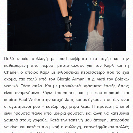
Πολύ ωραία συλλογή με mod κοψίματα στα ταγέρ και την
καθιερωμένη από πέρυσι μπότα-καλσόν για τον Καρλ και τη
Chanel, ο οποίος Καρλ με ενθουσιάζει περισσότερο που το έχει
ακόμα, πιο πολύ από τον Giorgio Armani π.χ. γιατί τον βρίσκω
νεανικό. Τόσο απλά. Και με μπουκλωτά υφάσματα έπαιξε, όπως
είναι αναμενόμενο λόγω trademark, και με φουτουρισμό, και
κορίτσι Paul Weller στην εποχή Jam, και με όγκους, που δεν είναι
οι αγαπημένοι μου – κοτζάμ ορχήστρα λέμε. Η πρόταση Chanel
είναι “φούστα πάνω από μακριά φούστα”, και ζώνη να κατεβαίνει
χαμηλά στους γοφούς. Κατά την ταπεινή μου άποψη, μπορούσε
να είναι και κατά τι πιο μικρή η συλλογή, επαναλήφθηκαν πολλές