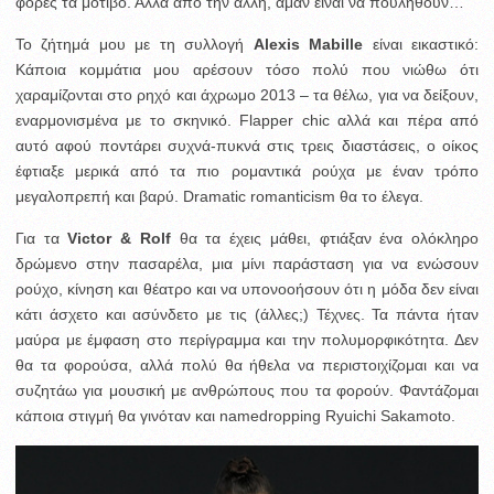
φορές τα μοτίβο. Αλλά από την άλλη, άμαν είναι να πουληθούν…
Το ζήτημά μου με τη συλλογή
Alexis Mabille
είναι εικαστικό:
Κάποια κομμάτια μου αρέσουν τόσο πολύ που νιώθω ότι
χαραμίζονται στο ρηχό και άχρωμο 2013 – τα θέλω, για να δείξουν,
εναρμονισμένα με το σκηνικό. Flapper chic αλλά και πέρα από
αυτό αφού ποντάρει συχνά-πυκνά στις τρεις διαστάσεις, ο οίκος
έφτιαξε μερικά από τα πιο ρομαντικά ρούχα με έναν τρόπο
μεγαλοπρεπή και βαρύ. Dramatic romanticism θα το έλεγα.
Για τα
Victor & Rolf
θα τα έχεις μάθει, φτιάξαν ένα ολόκληρο
δρώμενο στην πασαρέλα, μια μίνι παράσταση για να ενώσουν
ρούχο, κίνηση και θέατρο και να υπονοοήσουν ότι η μόδα δεν είναι
κάτι άσχετο και ασύνδετο με τις (άλλες;) Τέχνες. Τα πάντα ήταν
μαύρα με έμφαση στο περίγραμμα και την πολυμορφικότητα. Δεν
θα τα φορούσα, αλλά πολύ θα ήθελα να περιστοιχίζομαι και να
συζητάω για μουσική με ανθρώπους που τα φορούν. Φαντάζομαι
κάποια στιγμή θα γινόταν και namedropping
Ryuichi Sakamoto.