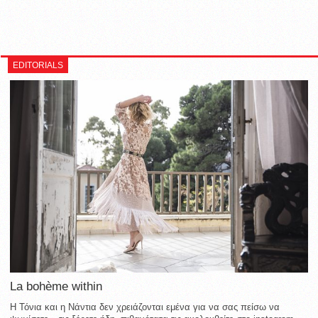
EDITORIALS
La bohème within
Η Τόνια και η Νάντια δεν χρειάζονται εμένα για να σας πείσω να