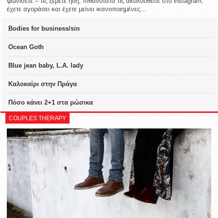
ψωνίσετε – τις ξέρετε ήδη, πιθανότατα τις ακολουθείτε στο instagram,
έχετε αγοράσει και έχετε μείνει ικανοποιημένες...
Bodies for business/sin
Ocean Goth
Blue jean baby, L.A. lady
Καλοκαίρι στην Πράγα
Πόσο κάνει 2+1 στα ρώσικα
COUPLES THERAPY