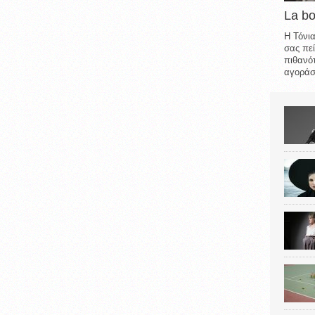
La b
Η Τόνια
σας πεί
πιθανότ
αγοράσε