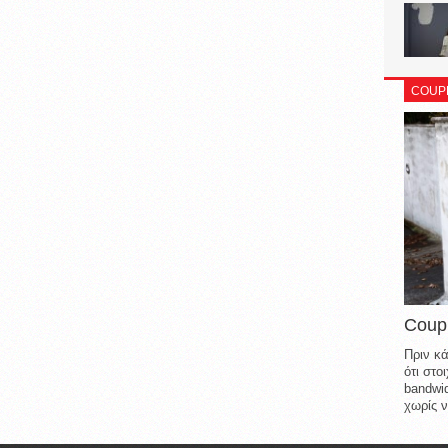
COUP
Coup
Πριν κά
ότι στ
bandwid
χωρίς ν