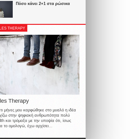
Πόσο κάνει 2+1 στα ρώσικα
LES THERAPY
les Therapy
τι μήνες μου καρφώθηκε στο μυαλό η ιδέα
οιχίζω στην ψηφιακή ανθρωπότητα πολύ
th και τρόμαξα με την υποψία ότι, ίσως
α το ομολογώ, έχω αρχίσει...