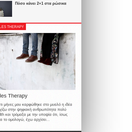
Πόσο κάνει 2+1 στα ρώσικα
LES THERAPY
les Therapy
τι μήνες μου καρφώθηκε στο μυαλό η ιδέα
οιχίζω στην ψηφιακή ανθρωπότητα πολύ
th και τρόμαξα με την υποψία ότι, ίσως
α το ομολογώ, έχω αρχίσει...