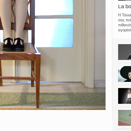
La b
Η Τόνια
σας πεί
πιθανότ
αγοράσε