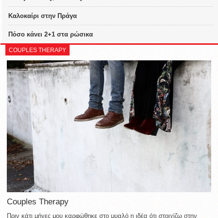
Καλοκαίρι στην Πράγα
Πόσο κάνει 2+1 στα ρώσικα
COUPLES THERAPY
Couples Therapy
Πριν κάτι μήνες μου καρφώθηκε στο μυαλό η ιδέα ότι στοιχίζω στην