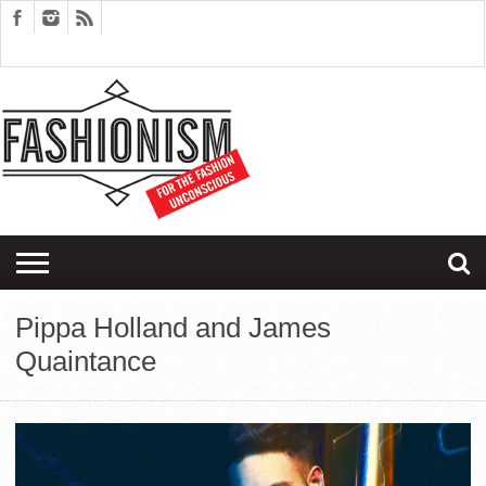
FASHION
DESIGN
ART
EDITORIALS
COUPLES
SARTORIAGRAM
THERAPY
Pippa Holland and James
Quaintance