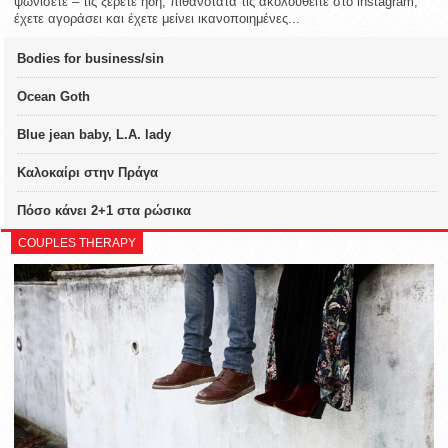
ψωνίσετε – τις ξέρετε ήδη, πιθανότατα τις ακολουθείτε στο instagram,
έχετε αγοράσει και έχετε μείνει ικανοποιημένες...
Bodies for business/sin
Ocean Goth
Blue jean baby, L.A. lady
Καλοκαίρι στην Πράγα
Πόσο κάνει 2+1 στα ρώσικα
COUPLES THERAPY