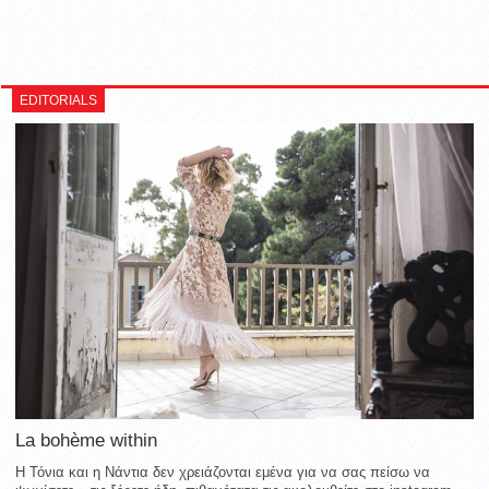
EDITORIALS
La bohème within
Η Τόνια και η Νάντια δεν χρειάζονται εμένα για να σας πείσω να