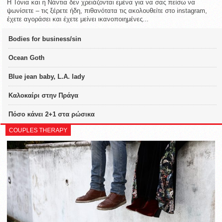
Η Τόνια και η Νάντια δεν χρειάζονται εμένα για να σας πείσω να
ψωνίσετε – τις ξέρετε ήδη, πιθανότατα τις ακολουθείτε στο instagram,
έχετε αγοράσει και έχετε μείνει ικανοποιημένες...
Bodies for business/sin
Ocean Goth
Blue jean baby, L.A. lady
Καλοκαίρι στην Πράγα
Πόσο κάνει 2+1 στα ρώσικα
COUPLES THERAPY