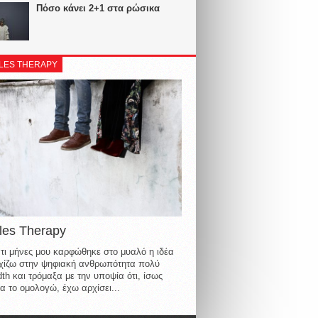
Πόσο κάνει 2+1 στα ρώσικα
LES THERAPY
les Therapy
τι μήνες μου καρφώθηκε στο μυαλό η ιδέα
οιχίζω στην ψηφιακή ανθρωπότητα πολύ
th και τρόμαξα με την υποψία ότι, ίσως
α το ομολογώ, έχω αρχίσει...