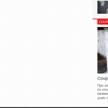
COUP
Coup
Πριν κά
ότι στ
bandwid
χωρίς ν