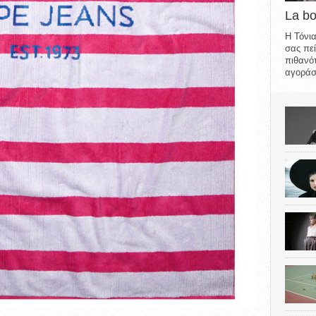
La b
Η Τόνια
σας πεί
πιθανότ
αγοράσε