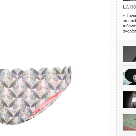
La b
Η Τόνια
σας πεί
πιθανότ
αγοράσε