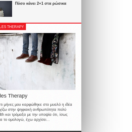
Πόσο κάνει 2+1 στα ρώσικα
LES THERAPY
les Therapy
τι μήνες μου καρφώθηκε στο μυαλό η ιδέα
οιχίζω στην ψηφιακή ανθρωπότητα πολύ
th και τρόμαξα με την υποψία ότι, ίσως
α το ομολογώ, έχω αρχίσει...