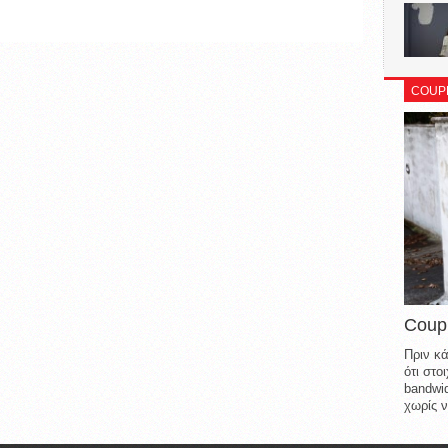
COUP
Coup
Πριν κά
ότι στ
bandwid
χωρίς ν