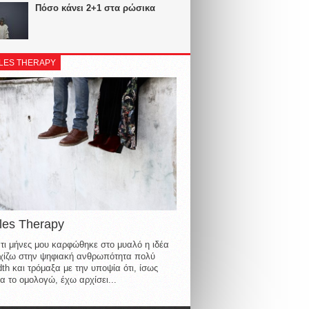
Πόσο κάνει 2+1 στα ρώσικα
LES THERAPY
les Therapy
τι μήνες μου καρφώθηκε στο μυαλό η ιδέα
οιχίζω στην ψηφιακή ανθρωπότητα πολύ
th και τρόμαξα με την υποψία ότι, ίσως
α το ομολογώ, έχω αρχίσει...