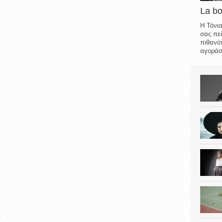
La b
Η Τόνια
σας πεί
πιθανότ
αγοράσε