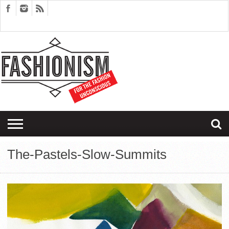
FASHION
DESIGN
ART
EDITORIALS
COUPLES
SARTORIAGRAM
THERAPY
The-Pastels-Slow-Summits