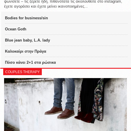
ψωνίσετε – τις ξέρετε ήδη, πιθανότατα τις ακολουθείτε στο instagram,
έχετε αγοράσει και έχετε μείνει ικανοποιημένες...
Bodies for business/sin
Ocean Goth
Blue jean baby, L.A. lady
Καλοκαίρι στην Πράγα
Πόσο κάνει 2+1 στα ρώσικα
COUPLES THERAPY