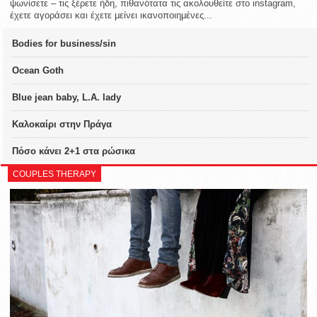
ψωνίσετε – τις ξέρετε ήδη, πιθανότατα τις ακολουθείτε στο instagram,
έχετε αγοράσει και έχετε μείνει ικανοποιημένες...
Bodies for business/sin
Ocean Goth
Blue jean baby, L.A. lady
Καλοκαίρι στην Πράγα
Πόσο κάνει 2+1 στα ρώσικα
COUPLES THERAPY