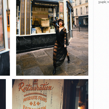
χωρίς ν