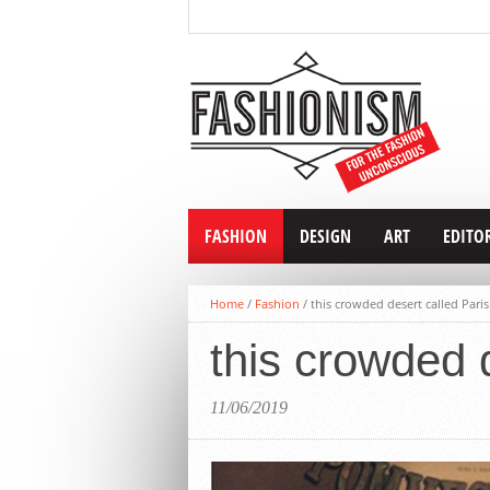
FASHION
DESIGN
ART
EDITO
Home
/
Fashion
/
this crowded desert called Paris
this crowded 
11/06/2019