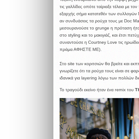
τις γαλλίδες οπότε ταίριαξε τέλεια με το
εξαρχής σήμα κατατεθέν των συλλογών N
αν συνδυάσεις τα ρούχα τους με Doc Mar
μεσουρανούσε το grunge η πρόταση ήταν
στο styling και το μακιγιάζ, και έτσι πε
συναντούσε η Courtney Love τις ηρωίδες 
πράμα ΑΦΗΣΤΕ ΜΕ).
Στο site των κοριτσιών θα βρείτε και εκ
γνωρίζετε ότι τα ρούχα τους είναι σε φαρ
ιδανικά για layering λόγω των πολλών δ
Το τραγούδι εκείνο ήταν ένα remix του
T