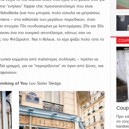
ν πιο “ενήλικο” hippie chic προσανατολισμό που είναι
idodileda (και που μπορείς πολύ εύκολα να μετριάσεις
tens – στα editorials των μεγάλων περιοδικών, όταν
 στοιχεία 70s συνδυασμένα με λεπτομέρειες 20s και 30s
τύχαιναν ένα πιο ονειρικό αποτέλεσμα, κάπως σαν να
του Φιτζέραλντ. Ναι τι θέλευε, το είχα ψάξει πολύ τότε το
COUP
πτωτικά κομμάτια από παλιότερες συλλογές – πρέπει να
διά γραμμή, για να “περιορίζονται” σε όγκο από ζώνες, και
ιαφανειών.
hinking of You
των Sister Sledge.
Coup
Πριν κά
ότι στ
bandwid