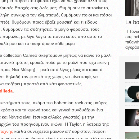
ι με μια παρέα που φυσικά έχω να δω χρόνια αλλά τους
Χρυσές Εποχές στις ζωές μας. Θυμόμουν το αυτοκίνητο,
ληλη συγκυρία τον κλιματισμό, θυμόμουν ποιοι και πόσοι
La b
πτό), θυμόμουν ποιος έβαζε μουσική και τι είδους
, θυμόμουν τις συζητήσεις, τι μαγιό φορούσα, τους
Η Τόνια
 παραλία, με λίγα λόγια τα πάντα εκτός από αυτό το
σας πεί
πιθανότ
αλό μου και το σκεφτόμουν κάθε μέρα.
αγοράσε
ule collection Cameo σκεφτόμουν μήπως να κάνω το μαλλί
τανικό τρόπο, έμοιαζε πολύ με το μαλλί που είχα εκείνη
προς Νέα Μάκρη) – μετά από λίγες μέρες και αρκετό
ίσι, δηλαδή τον φυσικό της χώρο, να πίνει καφέ, να
ι να ποζάρει μπροστά από κάτι φανταστικές
dileda
.
 κεντήματά τους, ακόμα πιο bohemian rock στις μαύρες
 κρόσια και τα κιμονό τους και γενικά συνδυάζουν ένα
και Νάντια είναι έτσι και αλλιώς γνωστές) με την
ρχών του προηγούμενου αιώνα. Η Taylor, η λατρεια της
 τέχνης
και θα συνεχίζεται μάλλον επ’ αόριστον, παρότι
α νύχια το πιο ιδανικό κλισέ που έχεις στο μυαλό σου για