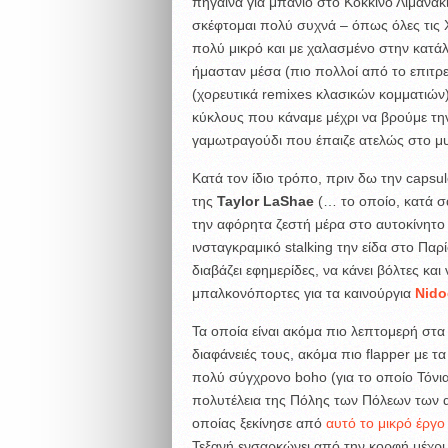
πήγαινα για μπάνιο στο Κόκκινο Λιμανάκ
σκέφτομαι πολύ συχνά – όπως όλες τις 
πολύ μικρό και με χαλασμένο στην κατάλ
ήμασταν μέσα (πιο πολλοί από το επιτρε
(χορευτικά remixes κλασικών κομματιών)
κύκλους που κάναμε μέχρι να βρούμε την
γαμωτραγούδι που έπαιζε ατελώς στο μυ
Κατά τον ίδιο τρόπο, πριν δω την caps
της
Taylor LaShae
(… το οποίο, κατά σα
την αφόρητα ζεστή μέρα στο αυτοκίνητο 
ινσταγκραμικό stalking την είδα στο Παρ
διαβάζει εφημερίδες, να κάνει βόλτες κα
μπαλκονόπορτες για τα καινούργια
Nido
Τα οποία είναι ακόμα πιο λεπτομερή στα
διαφάνειές τους, ακόμα πιο flapper με τα
πολύ σύγχρονο boho (για το οποίο Τόνια 
πολυτέλεια της Πόλης των Πόλεων των α
οποίας ξεκίνησε από
αυτό το μικρό έργο
Τεξανή ενσαρκώνει από την κορφή μέχρι τ