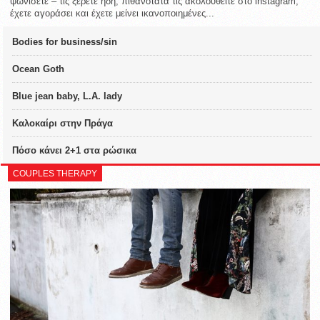
ψωνίσετε – τις ξέρετε ήδη, πιθανότατα τις ακολουθείτε στο instagram,
έχετε αγοράσει και έχετε μείνει ικανοποιημένες...
Bodies for business/sin
Ocean Goth
Blue jean baby, L.A. lady
Καλοκαίρι στην Πράγα
Πόσο κάνει 2+1 στα ρώσικα
COUPLES THERAPY