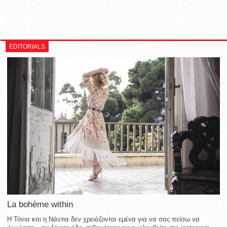
EDITORIALS
La bohème within
Η Τόνια και η Νάντια δεν χρειάζονται εμένα για να σας πείσω να