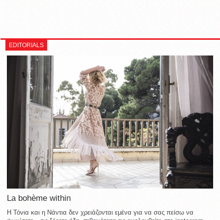
EDITORIALS
La bohème within
Η Τόνια και η Νάντια δεν χρειάζονται εμένα για να σας πείσω να