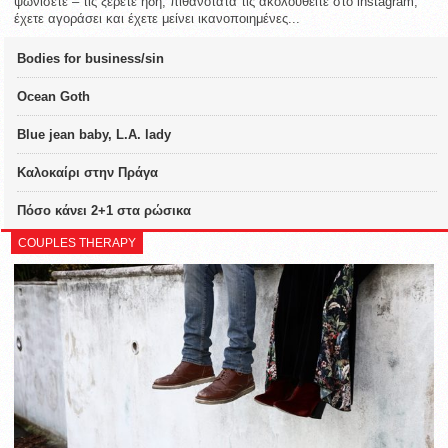
ψωνίσετε – τις ξέρετε ήδη, πιθανότατα τις ακολουθείτε στο instagram,
έχετε αγοράσει και έχετε μείνει ικανοποιημένες...
Bodies for business/sin
Ocean Goth
Blue jean baby, L.A. lady
Καλοκαίρι στην Πράγα
Πόσο κάνει 2+1 στα ρώσικα
COUPLES THERAPY