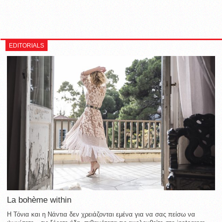
EDITORIALS
La bohème within
Η Τόνια και η Νάντια δεν χρειάζονται εμένα για να σας πείσω να