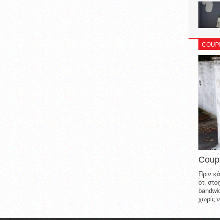
COUP
Coup
Πριν κά
ότι στ
bandwid
χωρίς ν