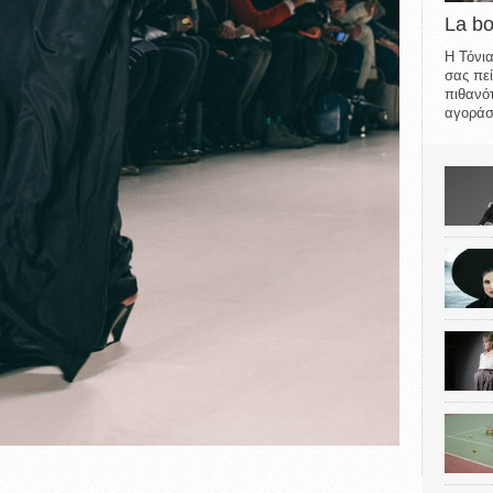
La b
Η Τόνια
σας πεί
πιθανότ
αγοράσε