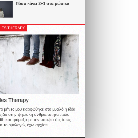
Πόσο κάνει 2+1 στα ρώσικα
LES THERAPY
les Therapy
τι μήνες μου καρφώθηκε στο μυαλό η ιδέα
οιχίζω στην ψηφιακή ανθρωπότητα πολύ
th και τρόμαξα με την υποψία ότι, ίσως
α το ομολογώ, έχω αρχίσει...