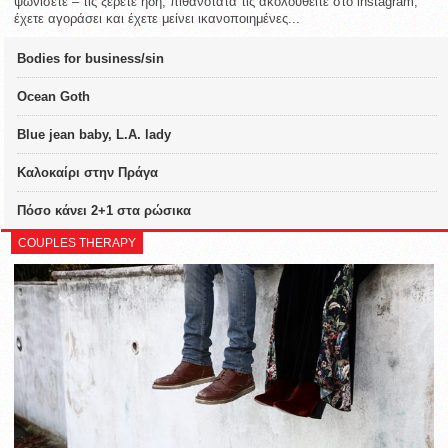
ψωνίσετε – τις ξέρετε ήδη, πιθανότατα τις ακολουθείτε στο instagram,
έχετε αγοράσει και έχετε μείνει ικανοποιημένες...
Bodies for business/sin
Ocean Goth
Blue jean baby, L.A. lady
Καλοκαίρι στην Πράγα
Πόσο κάνει 2+1 στα ρώσικα
COUPLES THERAPY