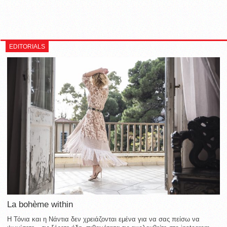
EDITORIALS
La bohème within
Η Τόνια και η Νάντια δεν χρειάζονται εμένα για να σας πείσω να