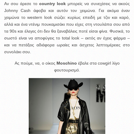
Αν σου άρεσε το
country look
μπορείς να συνεχίσεις να ακούς
Johnny Cash άφοβα και αυτόν τον χειμώνα.
Για ακόμα έναν
χειμώνα το western look σώζει: κυρίως επειδή με τζιν και καρό,
αλλά και ένα ντένιμ πουκαμισάκι που είχες στη ντουλάπα σου από
τα 90s και έλεγες ότι δεν θα ξαναβάλεις ποτέ είσαι φίνα. Φυσικά, το
σωστό είναι να αποφύγεις το total look – εκτός αν έχεις φάρμα –
και να πετάξεις αδιάφορα ωραίες και άσχετες λεπτομέρειες στο
συνολάκι σου.
Ας πούμε, να, ο οίκος
Moschino
έβαλε στα cowgirl λίγο
φουτουρισμό.