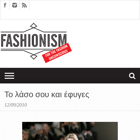
FASHION
DESIGN
ART
EDITORIALS
COUPLES
SARTORIAGRAM
THERAPY
Το λάσο σου και έφυγες
12/09/2010