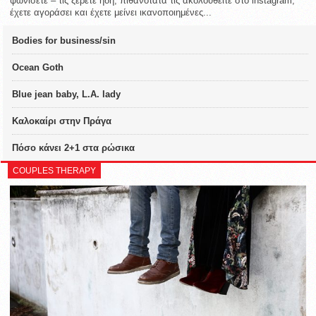
ψωνίσετε – τις ξέρετε ήδη, πιθανότατα τις ακολουθείτε στο instagram,
έχετε αγοράσει και έχετε μείνει ικανοποιημένες...
Bodies for business/sin
Ocean Goth
Blue jean baby, L.A. lady
Καλοκαίρι στην Πράγα
Πόσο κάνει 2+1 στα ρώσικα
COUPLES THERAPY