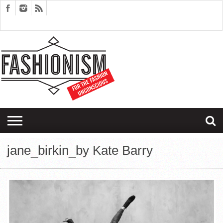
FASHION
DESIGN
ART
EDITORIALS
COUPLES
SARTORIAGRAM
THERAPY
jane_birkin_by Kate Barry