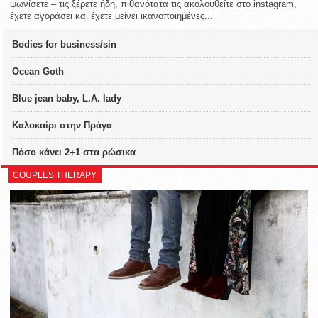
ψωνίσετε – τις ξέρετε ήδη, πιθανότατα τις ακολουθείτε στο instagram,
έχετε αγοράσει και έχετε μείνει ικανοποιημένες...
Bodies for business/sin
Ocean Goth
Blue jean baby, L.A. lady
Καλοκαίρι στην Πράγα
Πόσο κάνει 2+1 στα ρώσικα
COUPLES THERAPY