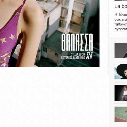
La b
Η Τόνια
σας πεί
πιθανότ
αγοράσε