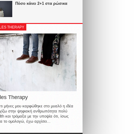
Πόσο κάνει 2+1 στα ρώσικα
LES THERAPY
les Therapy
τι μήνες μου καρφώθηκε στο μυαλό η ιδέα
οιχίζω στην ψηφιακή ανθρωπότητα πολύ
th και τρόμαξα με την υποψία ότι, ίσως
α το ομολογώ, έχω αρχίσει...