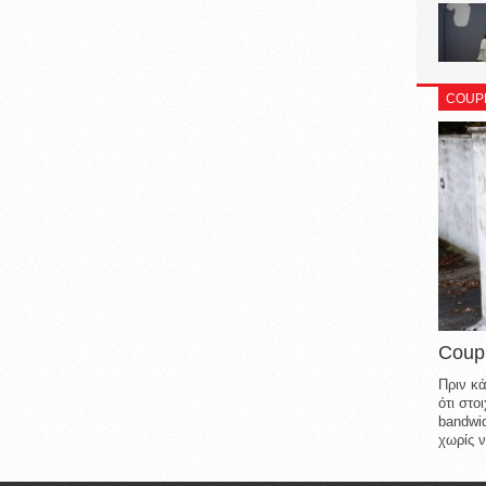
COUP
Coup
Πριν κά
ότι στ
bandwid
χωρίς ν