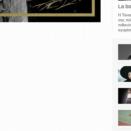
La b
Η Τόνια
σας πεί
πιθανότ
αγοράσε