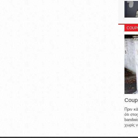
COUP
Coup
Πριν κά
ότι στ
bandwid
χωρίς ν