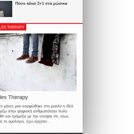
Πόσο κάνει 2+1 στα ρώσικα
LES THERAPY
les Therapy
τι μήνες μου καρφώθηκε στο μυαλό η ιδέα
οιχίζω στην ψηφιακή ανθρωπότητα πολύ
th και τρόμαξα με την υποψία ότι, ίσως
α το ομολογώ, έχω αρχίσει...