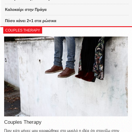
Καλοκαίρι στην Πράγα
Πόσο κάνει 2+1 στα ρώσικα
COUPLES THERAPY
Couples Therapy
Πριν κάτι μήνες μου καρφώθηκε στο μυαλό η ιδέα ότι στοιχίζω στην