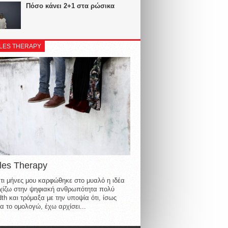
Πόσο κάνει 2+1 στα ρώσικα
LES THERAPY
les Therapy
τι μήνες μου καρφώθηκε στο μυαλό η ιδέα
οιχίζω στην ψηφιακή ανθρωπότητα πολύ
th και τρόμαξα με την υποψία ότι, ίσως
α το ομολογώ, έχω αρχίσει...