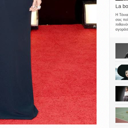
La b
Η Τόνια
σας πεί
πιθανότ
αγοράσε