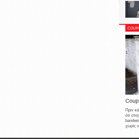
COUP
Coup
Πριν κά
ότι στ
bandwid
χωρίς ν